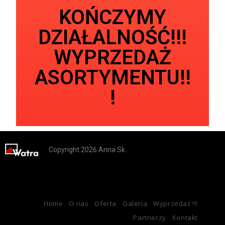
KOŃCZYMY
DZIAŁALNOŚĆ!!!
WYPRZEDAŻ
ASORTYMENTU!!
!
Copyright 2026 Anna Sk
Home
O nas
Oferta
Galeria
Wyprzedaż !!!
Partnerzy
Kontakt