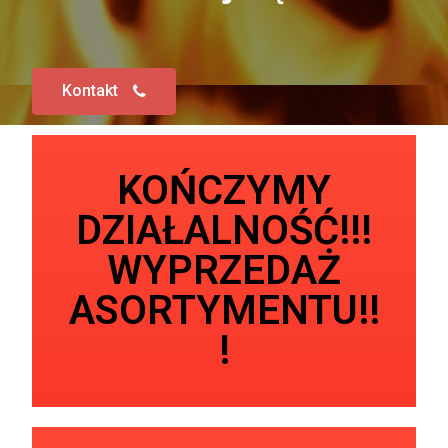
Kontakt
KOŃCZYMY
DZIAŁALNOŚĆ!!!
WYPRZEDAŻ
ASORTYMENTU!!
!