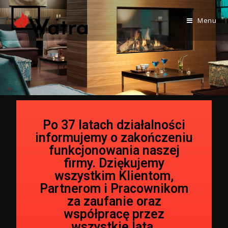
Menu
Po 37 latach działalności
informujemy o zakończeniu
funkcjonowania naszej
firmy. Dziękujemy
wszystkim Klientom,
Partnerom i Pracownikom
za zaufanie oraz
współpracę przez
wszystkie lata.