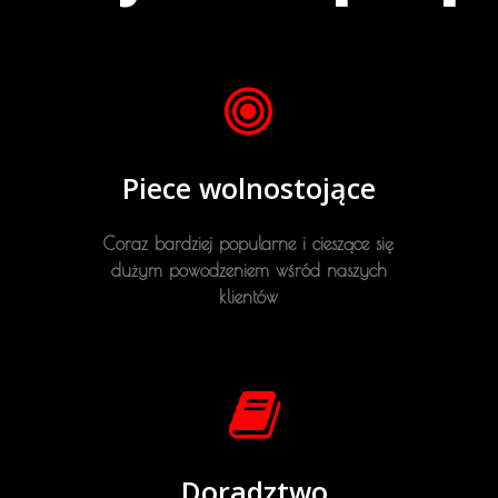
Piece wolnostojące
Coraz bardziej popularne i cieszące się
dużym powodzeniem wśród naszych
klientów
Doradztwo